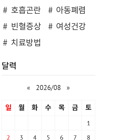
호흡곤란
아동폐렴
빈혈증상
여성건강
치료방법
달력
«
2026/08
»
일
월
화
수
목
금
토
1
2
3
4
5
6
7
8