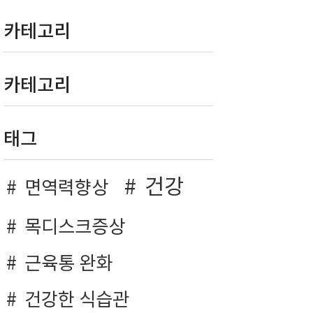
카테고리
카테고리
태그
건강
면역력향상
목디스크증상
근육통 완화
건강한 식습관