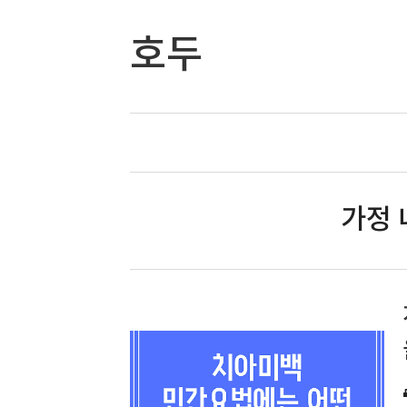
호두
가정 