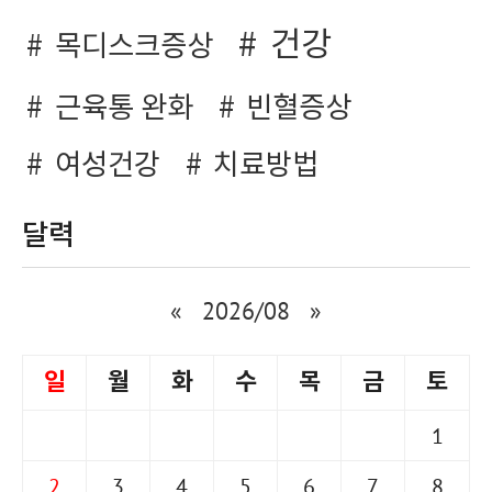
건강
목디스크증상
근육통 완화
빈혈증상
여성건강
치료방법
달력
«
2026/08
»
일
월
화
수
목
금
토
1
2
3
4
5
6
7
8