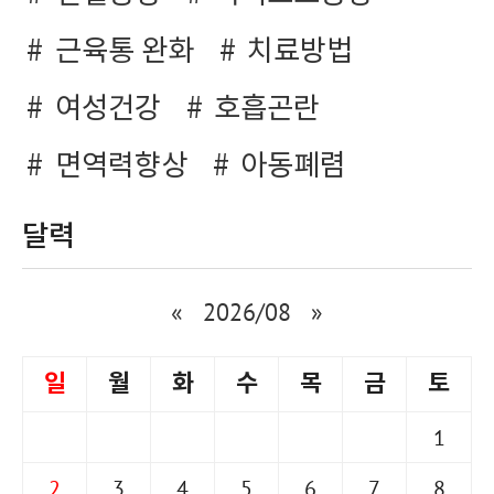
근육통 완화
치료방법
여성건강
호흡곤란
면역력향상
아동폐렴
달력
«
2026/08
»
일
월
화
수
목
금
토
1
2
3
4
5
6
7
8