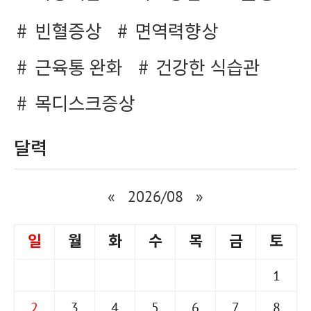
빈혈증상
면역력향상
근육통 완화
건강한 식습관
목디스크증상
달력
«
2026/08
»
일
월
화
수
목
금
토
1
2
3
4
5
6
7
8