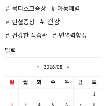
목디스크증상
아동폐렴
건강
빈혈증상
건강한 식습관
면역력향상
달력
«
2026/08
»
일
월
화
수
목
금
토
1
2
3
4
5
6
7
8