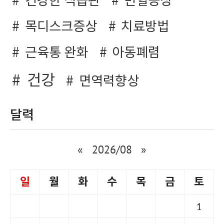
건강한 식습관
빈혈증상
목디스크증상
치료방법
근육통 완화
아동폐렴
건강
면역력향상
달력
«
2026/08
»
일
월
화
수
목
금
토
1