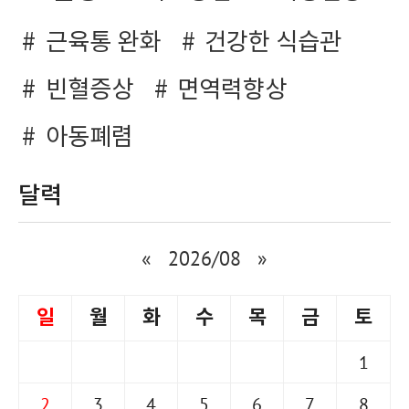
근육통 완화
건강한 식습관
빈혈증상
면역력향상
아동폐렴
달력
«
2026/08
»
일
월
화
수
목
금
토
1
2
3
4
5
6
7
8