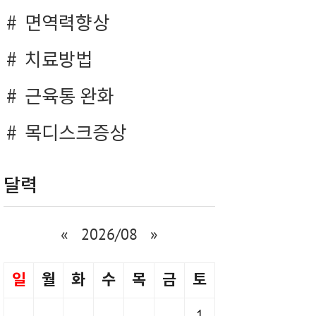
면역력향상
치료방법
근육통 완화
목디스크증상
달력
«
2026/08
»
일
월
화
수
목
금
토
1