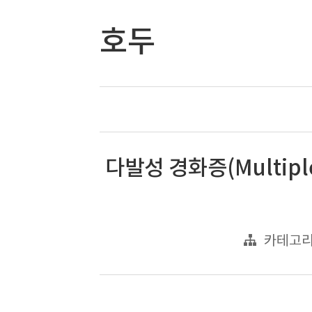
호두
다발성 경화증(Multiple
카테고리