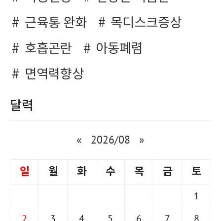
근육통 완화
목디스크증상
호흡곤란
아동폐렴
면역력향상
달력
«
2026/08
»
일
월
화
수
목
금
토
1
2
3
4
5
6
7
8