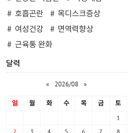
호흡곤란
목디스크증상
여성건강
면역력향상
근육통 완화
달력
«
2026/08
»
일
월
화
수
목
금
토
1
2
3
4
5
6
7
8